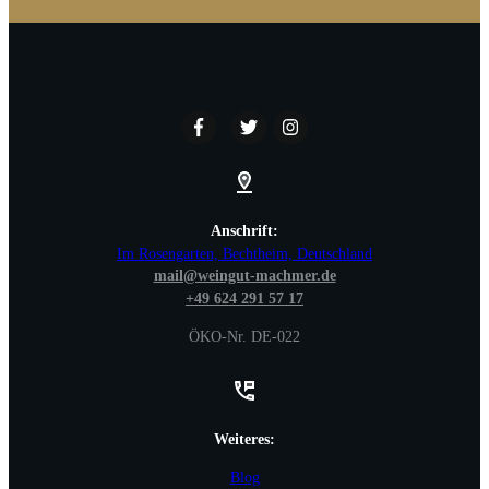
Anschrift:
Im Rosengarten, Bechtheim, Deutschland
mail@weingut-machmer.de
+49 624 291 57 17
ÖKO-Nr. DE-022
Weiteres:
Blog