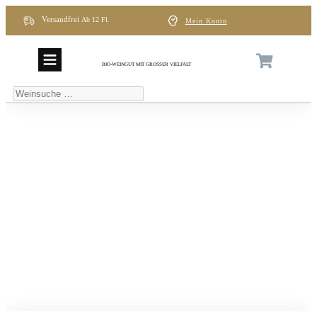
Versandfrei
Ab
12 Fl
.
Mein Konto
BIO-WEINGUT MIT GROSSER VIELFALT
Weinsuche
…
Impressum in Deutsch und
Englisch