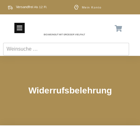
Versandfrei
Ab
12 Fl
.
Mein Konto
BIO-WEINGUT MIT GROSSER VIELFALT
Weinsuche
…
Widerrufsbelehrung