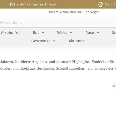
mail@weingut-machmer.de
Mein K
Unsere Weine sind BIO und vegan
einsuche
…
Alkoholfrei
Rot
Weiss
Rosé
Se
Geschenke
Aktionen
ktionen, limitierte Angebote und saisonale Highlights.
Entdecken Sie 
uziert und direkt aus Bechtheim. Schnell zugreifen – nur solange der Vo