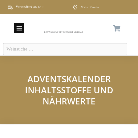
Versandfrei
Ab
12 Fl
Mein Konto
.
BIO-WEINGUT MIT GROSSER VIELFALT
Weinsuche
…
ADVENTSKALENDER
INHALTSSTOFFE UND
NÄHRWERTE