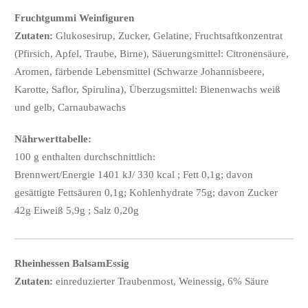
Fruchtgummi Weinfiguren
Zutaten:
Glukosesirup, Zucker, Gelatine, Fruchtsaftkonzentrat
(Pfirsich, Apfel, Traube, Birne), Säuerungsmittel: Citronensäure,
Aromen, färbende Lebensmittel (Schwarze Johannisbeere,
Karotte, Saflor, Spirulina), Überzugsmittel: Bienenwachs weiß
und gelb, Carnaubawachs
Nährwerttabelle:
100 g enthalten durchschnittlich:
Brennwert/Energie 1401 kJ/ 330 kcal ; Fett 0,1g; davon
gesättigte Fettsäuren 0,1g; Kohlenhydrate 75g; davon Zucker
42g Eiweiß 5,9g ; Salz 0,20g
Rheinhessen BalsamEssig
Zutaten:
einreduzierter Traubenmost, Weinessig, 6% Säure