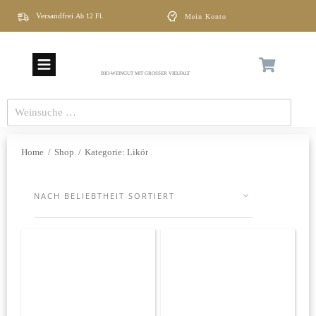
Versandfrei
Ab
12 Fl
Mein Konto
.
BIO-WEINGUT MIT GROSSER VIELFALT
Weinsuche
…
Home
/
Shop
/
Kategorie: Likör