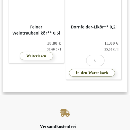
Feiner
Dornfelder-Likör** 0,2l
Weintraubenlikör** 0,5l
18,80
€
11,00
€
/
/
37,60
l
55,00
l
€
€
Testprodukt
Weiterlesen
Menge
In den Warenkorb
Versandkostenfrei