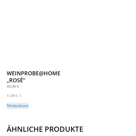
WEINPROBE@HOME
„ROSÉ“
49,90
€
/
11,08
l
€
Weiterlesen
ÄHNLICHE PRODUKTE