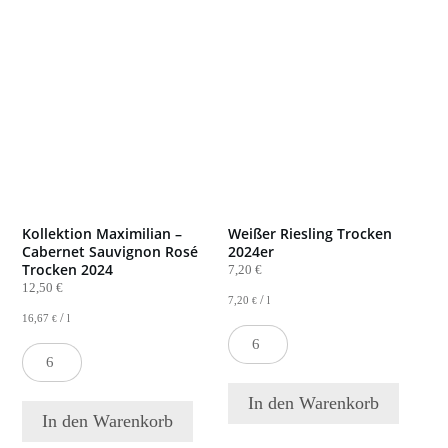
Kollektion Maximilian –
Weißer Riesling Trocken
Cabernet Sauvignon Rosé
2024er
Trocken 2024
7,20
€
12,50
€
/
7,20
l
€
/
16,67
l
€
Testprodukt
Testprodukt
Menge
Menge
In den Warenkorb
In den Warenkorb