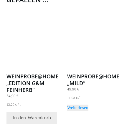
WEINPROBE@HOME
WEINPROBE@HOME
„EDITION G&M
„MILD“
FEINHERB“
49,90
€
54,90
€
/
11,08
l
€
/
12,20
l
€
Weiterlesen
In den Warenkorb