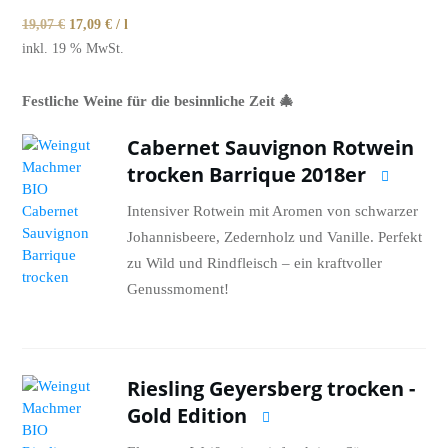
Preis
Preis
19,07
€
17,09
€
/
l
inkl. 19 % MwSt.
war:
ist:
Festliche Weine für die besinnliche Zeit 🎄
85,80 €
76,90 €.
Cabernet Sauvignon Rotwein
trocken Barrique 2018er
Intensiver Rotwein mit Aromen von schwarzer
Johannisbeere, Zedernholz und Vanille. Perfekt
zu Wild und Rindfleisch – ein kraftvoller
Genussmoment!
Riesling Geyersberg trocken -
Gold Edition