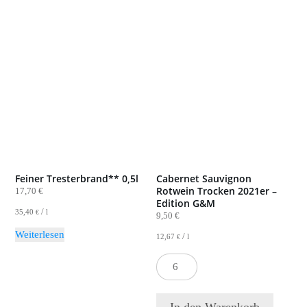
Feiner Tresterbrand** 0,5l
Cabernet Sauvignon
Rotwein Trocken 2021er –
17,70
€
Edition G&M
/
35,40
l
€
9,50
€
Weiterlesen
/
12,67
l
€
Testprodukt
Menge