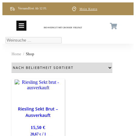
Versandfrei
Ab
12 Fl
.
Mein Konto
BIO-WEINGUT MIT GROSSER VIELFALT
Weinsuche
…
Home
/
Shop
Riesling Sekt Brut –
Ausverkauft
15,50
€
/
20,67
l
€