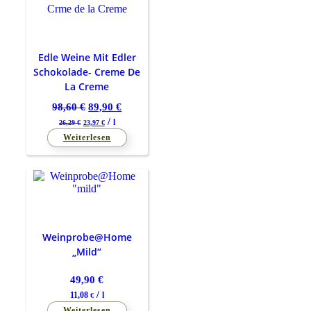
Edle Weine Mit Edler
Schokolade- Creme De
La Creme
Ursprünglicher
Aktueller
98,60
€
89,90
€
Preis
Preis
/
l
26,29
€
23,97
€
war:
ist:
Weiterlesen
98,60 €
89,90 €.
Weinprobe@Home
„mild“
49,90
€
/
11,08
l
€
Weiterlesen