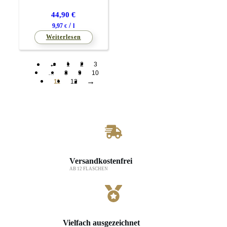
44,90
€
/
9,97
l
€
Weiterlesen
←
1
2
3
…
8
9
10
→
11
12
Versandkostenfrei
AB 12 FLASCHEN
Vielfach ausgezeichnet