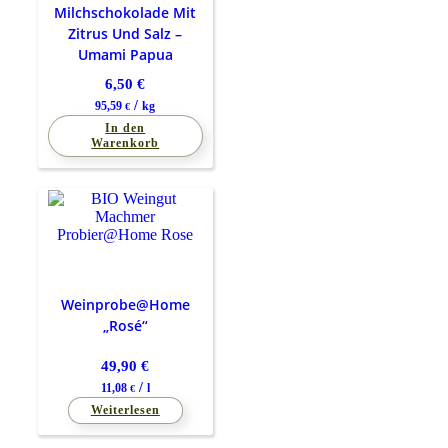
Milchschokolade Mit
Zitrus Und Salz –
Umami Papua
6,50
€
/
95,59
kg
€
In den
Warenkorb
Weinprobe@Home
„Rosé“
49,90
€
/
11,08
l
€
Weiterlesen