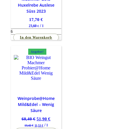
Huxelrebe Auslese
Süss 2023
17,70
€
/
23,60
l
€
Testprodukt
Menge
In den Warenkorb
Angebot!
Weinprobe@Home
Mild&Edel – Wenig
Säure
Ursprünglicher
Aktueller
60,40
€
51,90
€
Preis
Preis
/
l
13,42
€
11,53
€