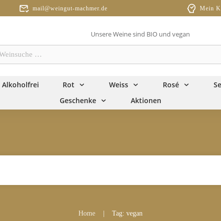
mail@weingut-machmer.de
Mein K
Unsere Weine sind BIO und vegan
einsuche
…
Alkoholfrei
Rot
Weiss
Rosé
Se
Geschenke
Aktionen
Home
Tag: vegan
|